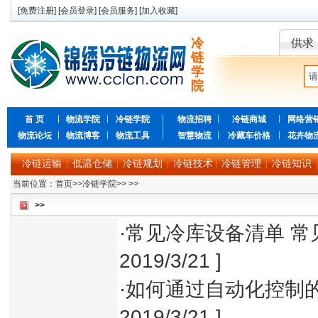
[
免费注册
] [
会员登录
] [
会员服务
] [
加入收藏
]
冷
供求
链
学
院
首 页
物流学院
冷链学院
物流招聘
冷链商城
网络营
物流论坛
物流博客
物流工具
智慧物流
冷藏车价格
花卉物
冷链运输
低温仓储
冷链规划
冷链技术
冷链管理
冷链知识
|
|
|
|
|
|
当前位置：
首页
>>
冷链学院
>>
>>
>>
·
常见冷库设备清单 常
2019/3/21 ]
·
如何通过自动化控制
2019/3/21 ]