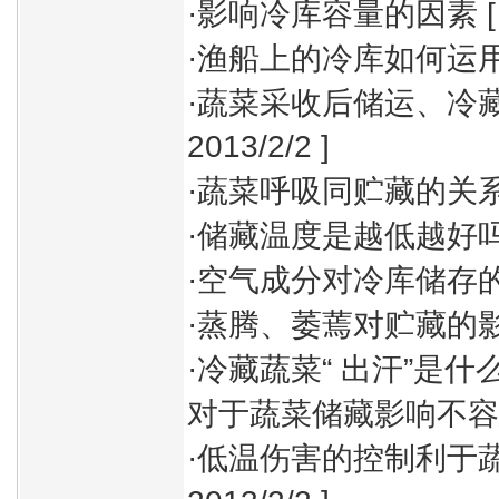
·
影响冷库容量的因素
[
·
渔船上的冷库如何运
·
蔬菜采收后储运、冷
2013/2/2 ]
·
蔬菜呼吸同贮藏的关
·
储藏温度是越低越好
·
空气成分对冷库储存
·
蒸腾、萎蔫对贮藏的
·
冷藏蔬菜“ 出汗”是什
对于蔬菜储藏影响不容
·
低温伤害的控制利于