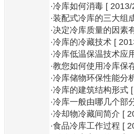
·
冷库如何消毒
[ 2013/
·
装配式冷库的三大组
·
决定冷库质量的因素有
·
冷库的冷藏技术
[ 201
·
冷库低温保温技术应
·
教您如何使用冷库保
·
冷库储物环保性能分
·
冷库的建筑结构形式
[
·
冷库一般由哪几个部
·
冷却物冷藏间简介
[ 2
·
食品冷库工作过程
[ 2