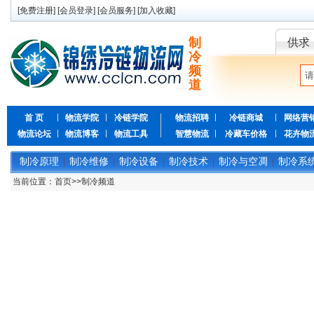
[
免费注册
] [
会员登录
] [
会员服务
] [
加入收藏
]
制
供求
冷
频
道
首 页
物流学院
冷链学院
物流招聘
冷链商城
网络营
物流论坛
物流博客
物流工具
智慧物流
冷藏车价格
花卉物
制冷原理
制冷维修
制冷设备
制冷技术
制冷与空凋
制冷系
|
|
|
|
|
当前位置：
首页
>>
制冷频道