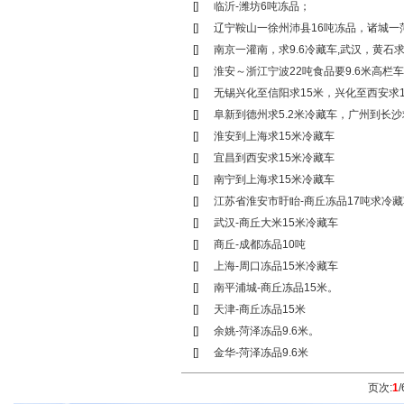
[]
临沂-潍坊6吨冻品；
[]
辽宁鞍山一徐州沛县16吨冻品，诸城一
[]
南京一灌南，求9.6冷藏车,武汉，黄石
[]
淮安～浙江宁波22吨食品要9.6米高栏车
[]
无锡兴化至信阳求15米，兴化至西安求1
[]
阜新到德州求5.2米冷藏车，广州到长沙
[]
淮安到上海求15米冷藏车
[]
宜昌到西安求15米冷藏车
[]
南宁到上海求15米冷藏车
[]
江苏省淮安市盱眙-商丘冻品17吨求冷藏
[]
武汉-商丘大米15米冷藏车
[]
商丘-成都冻品10吨
[]
上海-周口冻品15米冷藏车
[]
南平浦城-商丘冻品15米。
[]
天津-商丘冻品15米
[]
余姚-菏泽冻品9.6米。
[]
金华-菏泽冻品9.6米
页次:
1