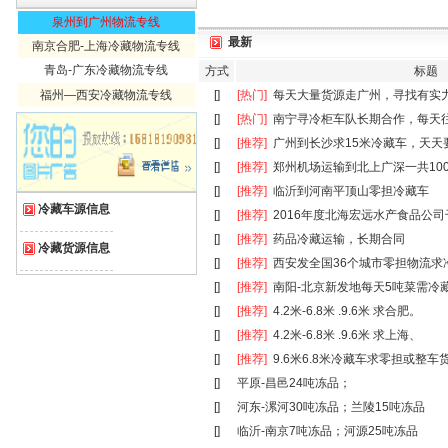
泉州到广州物流专线
最新
南京合肥-上海冷藏物流专线
青岛-广东冷藏物流专线
方式
标题
[]
[热门]
每天大量货源走广州，寻找有实
福州—西安冷藏物流专线
[]
[热门]
南宁寻冷柜车队长期合作，每天
[]
[推荐]
广州到长沙求15米冷藏车，天天
[]
[推荐]
郑州机场运输到北上广深一共10
[]
[推荐]
临沂到河南平顶山零担冷藏车
冷藏车源信息
[]
[推荐]
2016年度北海宏远水产食品公
[]
[推荐]
药品冷藏运输，长期合同
冷藏货源信息
[]
[推荐]
西安发全国36个城市零担物流求
[]
[推荐]
南阳-北京新发地每天5吨菜需冷
[]
[推荐]
4.2米-6.8米 .9.6米 求合肥。
[]
[推荐]
4.2米-6.8米 .9.6米 求上海、
[]
[推荐]
9.6米6.8米冷藏车求零担或整车
[]
平原-昌邑24吨冻品；
[]
河东-漯河30吨冻品；兰陵15吨冻品
[]
临沂-南京7吨冻品；河源25吨冻品