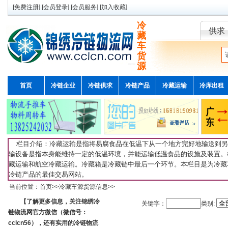
[
免费注册
] [
会员登录
] [
会员服务
] [
加入收藏
]
冷
供求
藏
车
货
源
首页
冷链企业
冷链供求
冷链产品
冷藏运输
冷库出租
栏目介绍：冷藏运输是指将易腐食品在低温下从一个地方完好地输送到另
输设备是指本身能维持一定的低温环境，并能运输低温食品的设施及装置。
藏运输和航空冷藏运输。冷藏箱是冷藏链中最后一个环节。本栏目是为冷藏
冷链产品的最佳交易网站。
当前位置：
首页
>>
冷藏车源货源信息
>>
【了解更多信息，关注锦绣冷
关键字：
类别:
链物流网官方微信（微信号：
cclcn56），还有实用的冷链物流