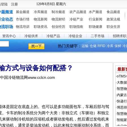
126年8月8日 星期六
员登陆
注册
专题频道
展会频道
冷库频道
制冷频道
农产品频道
水产频道
食品频道
行业动态
市场行情
物流新闻
物流财经
冷链产业
行业新闻
政策法规
物流职场
物流培训
职场资讯
创业经历
职场指南
职场健康
职业生涯
资讯中心
冷链供求
冷链产品
冷链企业
二手市场
招聘求职
热门关键字：
运输
仓储
RFID
冷库
保鲜
冷
输方式与设备如何配搭？
最新
8 中国冷链物流网www.cclcn.com
箱体是固定在底盘上的。也可以是多功能面包车，车厢后部与驾
度。卡车的制冷系统分为两个大类：非独立式（车驱动）和独立
机来驱动制冷机组的压缩机或者驱动发电机，然后通过发电机来
的发动机，通常是柴油发动机，以此来独立地驱动制冷系统，而