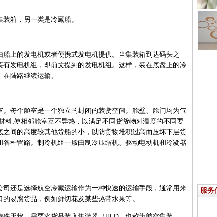
集装箱，另一类是冷藏船。
由船上的发电机或者便携式发电机提供。当集装箱到达码头之
装有发电机组，即前文提到的发电机组。这样，装在底盘上的冷
，在陆路继续运输。
室。每个舱室是一个独立的封闭的装货空间。舱壁、舱门均为气
材料,使相邻舱室互不导热，以满足不同货货物对温度的不同要
底之间的高度较其他货船的小，以防货物堆积过高而压坏下层货
和各种管路。制冷机组一般由制冷压缩机、驱动电动机和冷凝器
公司还是选择航空冷藏运输作为一种快速的运输手段，通常用来
服务
口的易腐货品，例如鲜切花及某些热带水果等。
特殊形状，需要将货品装入集装器（ULD，也称为航空集装