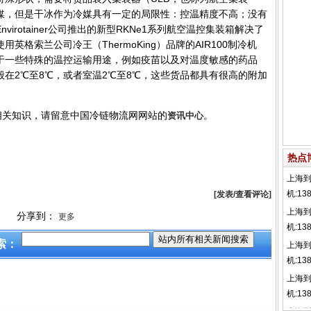
媒，但是干冰作为冷媒具有一定的局限性：控温精度不高；没有
irotainer公司推出的新型RKNe1系列航空温控集装箱解决了
格索兰公司冷王（ThermoKing）品牌的AIR100制冷机
于一些特殊的温控运输用途，例如疫苗以及对温度敏感的药品
在2℃至8℃，或者室温2℃至8℃，这些货品都具有很高的附加
相关知识，请留意中国冷链物流网网站的
。
资讯中心
热点
[发表/查看评论]
分享到：
更多
索：