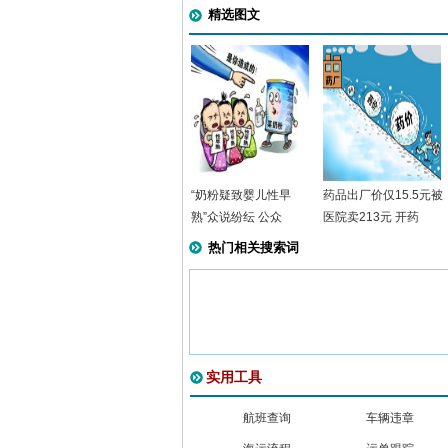
精选图文
“奶粉疑致婴儿性早
药品出厂价仅15.5元被
熟”众说纷纭 公众
医院卖213元 开药
热门相关搜索词
实用工具
航班查询
车辆违章