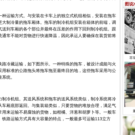
图说
一种运输方式。与安装在卡车上的独立式机组相似，安装在拖车
更大制冷量的拖车厢体。拖车的制冷机组安装在箱体的前端，调
气送到车厢的各个部位并最终在压差的作用下回到制冷机组。跟
统通常不能对货物进行快速降温，因此承运人要确保在装货前将
草
铁路冷藏运输，如下图所示。一种特殊的拖车，被设计成能与火
采用标准的公路拖头将拖车拖至最终目的地，这些拖车采用与公
挂系统。
力制冷机组。其送风系统和拖车的送风系统类似，制冷系统将冷
从车厢底部返回。与集装箱类似，只要货物的堆放合理，满足气
常用来运输不易腐蚀的货物，如柑橘、洋葱和胡萝卜等。一般车
铁路运输方式具有大容量的特点，一般最多可运输113立方