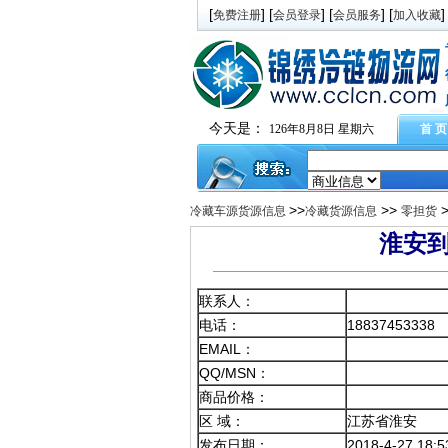
[
] [
] [
] [
]
免费注册
会员登录
会员服务
加入收藏
今天是：
126年8月8日 星期六
首 页
>>
>>
冷藏车源货源信息
冷藏货源信息
零担货
淮安到
联系人：
电话：
18837453338
EMAIL：
QQ/MSN：
商品价格：
区 域：
江苏省淮安
发布日期：
2018-4-27 18:5