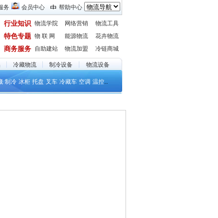
服务
会员中心
帮助中心
行业知识
物流学院
网络营销
物流工具
特色专题
物 联 网
能源物流
花卉物流
商务服务
自助建站
物流加盟
冷链商城
品
冷藏物流
制冷设备
物流设备
..
藏
制冷
冰柜
托盘
叉车
冷藏车
空调
温控