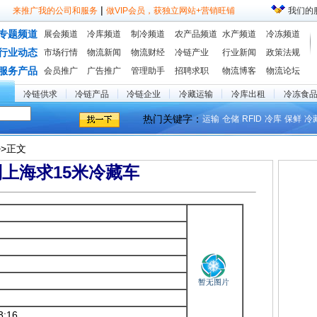
|
来推广我的公司和服务
做VIP会员，获独立网站+营销旺铺
我们的
专题频道
展会频道
冷库频道
制冷频道
农产品频道
水产频道
冷冻频道
行业动态
市场行情
物流新闻
物流财经
冷链产业
行业新闻
政策法规
服务产品
会员推广
广告推广
管理助手
招聘求职
物流博客
物流论坛
冷链供求
冷链产品
冷链企业
冷藏运输
冷库出租
冷冻食
热门关键字：
运输
仓储
RFID
冷库
保鲜
冷
>>正文
上海求15米冷藏车
3:16