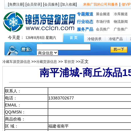
[
] [
] [
] [
]
|
免费注册
会员登录
会员服务
加入收藏
来推广我的公司和服务
做V
专题频道
展会频道
冷库频道
行业动态
市场行情
物流新闻
服务产品
会员推广
广告推广
今天是：
126年8月8日 星期六
首 页
冷链供求
冷链产品
>>
>>
>>正文
冷藏车源货源信息
冷藏货源信息
零担货
南平浦城-商丘冻品1
联系人：
电话：
13383702677
EMAIL：
QQ/MSN：
商品价格：
区 域：
福建省南平