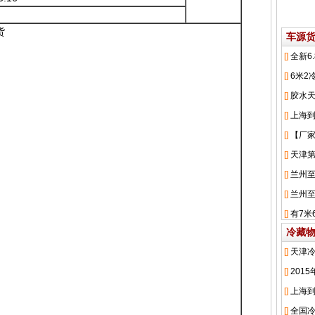
货
车源
冷藏