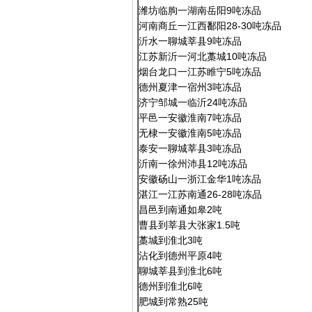
潍坊临朐一湖南岳阳9吨冻品
河南商丘一江西鄱阳28-30吨冻品
沂水一聊城莘县9吨冻品
江苏新沂一河北藁城10吨冻品
烟台龙口一江苏睢宁5吨冻品
德州夏津一宿州3吨冻品
济宁邹城一临沂24吨冻品
平邑一安徽淮南7吨冻品
无棣一安徽淮南5吨冻品
泰安一聊城莘县3吨冻品
沂南一徐州沛县12吨冻品
安徽砀山一浙江金华1吨冻品
湛江一江苏南通26-28吨冻品
昌邑到南通如皋2吨
曹县到莘县大张家1.5吨
藁城到淮北3吨
沾化到德州平原4吨
聊城莘县到淮北6吨
德州到淮北6吨
肥城到常熟25吨