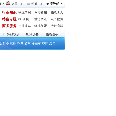
服务
会员中心
帮助中心
行业知识
物流学院
网络营销
物流工具
特色专题
物 联 网
能源物流
花卉物流
商务服务
自助建站
物流加盟
冷链商城
品
冷藏物流
制冷设备
物流设备
..
藏
制冷
冰柜
托盘
叉车
冷藏车
空调
温控