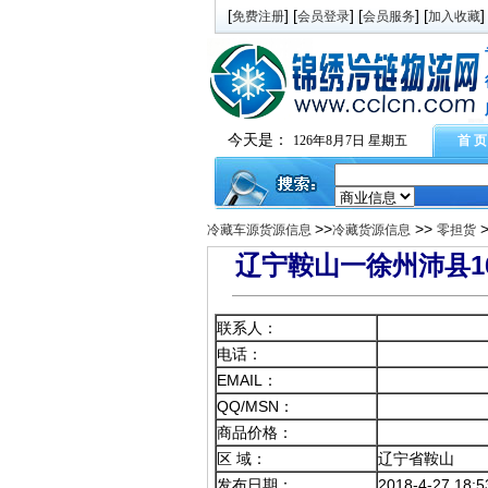
[
] [
] [
] [
]
免费注册
会员登录
会员服务
加入收藏
今天是：
126年8月7日 星期五
首 页
>>
>>
冷藏车源货源信息
冷藏货源信息
零担货
辽宁鞍山一徐州沛县1
联系人：
电话：
EMAIL：
QQ/MSN：
商品价格：
区 域：
辽宁省鞍山
发布日期：
2018-4-27 18:5