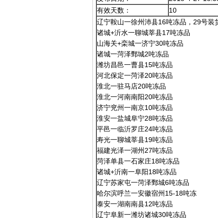
有效天数：
10
辽宁鞍山一徐州沛县16吨冻品，29号装
诸城+沂水一聊城莘县17吨冻品
山海关+栾城一济宁30吨冻品
诸城一菏泽鄄城2吨冻品
潍坊昌邑一曹县15吨冻品
河北保定一菏泽20吨冻品
淮北一驻马店20吨冻品
淮北一河南南阳20吨冻品
济宁兖州一南京10吨冻品
淮安一盐城阜宁28吨冻品
平邑一临沂罗庄24吨冻品
寿光一聊城莘县19吨冻品
福建光泽一湖州27吨冻品
菏泽单县一石家庄18吨冻品
诸城+沂南一阜阳18吨冻品
辽宁苏家屯一菏泽鄄城6吨冻品
哈尔滨呼兰一安徽宿州15-18吨冻
泰安一湖南南县12吨冻品
辽宁阜新一潍坊诸城30吨冻品