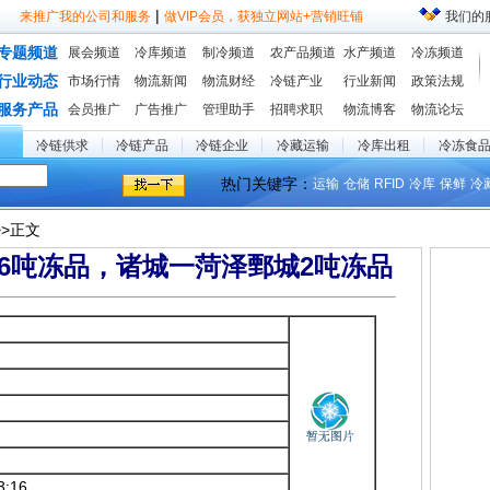
|
来推广我的公司和服务
做VIP会员，获独立网站+营销旺铺
我们的
专题频道
展会频道
冷库频道
制冷频道
农产品频道
水产频道
冷冻频道
行业动态
市场行情
物流新闻
物流财经
冷链产业
行业新闻
政策法规
服务产品
会员推广
广告推广
管理助手
招聘求职
物流博客
物流论坛
冷链供求
冷链产品
冷链企业
冷藏运输
冷库出租
冷冻食
热门关键字：
运输
仓储
RFID
冷库
保鲜
冷
>>正文
6吨冻品，诸城一菏泽鄄城2吨冻品
3:16