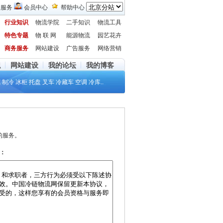
的服务
会员中心
帮助中心
行业知识
物流学院
二手知识
物流工具
特色专题
物 联 网
能源物流
园艺花卉
商务服务
网站建设
广告服务
网络营销
职
网站建设
我的论坛
我的博客
藏
制冷
冰柜
托盘
叉车
冷藏车
空调
冷库
..
的服务。
：