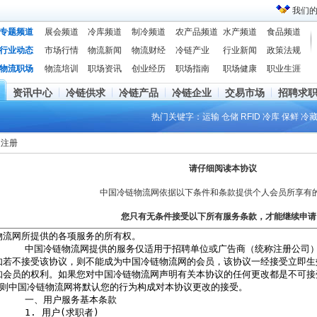
我们
专题频道
展会频道
冷库频道
制冷频道
农产品频道
水产频道
食品频道
行业动态
市场行情
物流新闻
物流财经
冷链产业
行业新闻
政策法规
物流职场
物流培训
职场资讯
创业经历
职场指南
职场健康
职业生涯
资讯中心
冷链供求
冷链产品
冷链企业
交易市场
招聘求
热门关键字：
运输
仓储
RFID
冷库
保鲜
冷
人注册
请仔细阅读本协议
中国冷链物流网依据以下条件和条款提供个人会员所享有
您只有无条件接受以下所有服务条款，才能继续申请