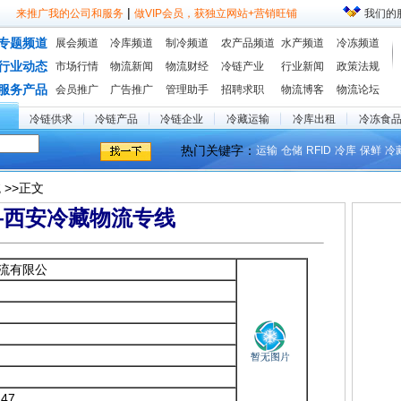
|
来推广我的公司和服务
做VIP会员，获独立网站+营销旺铺
我们的
专题频道
展会频道
冷库频道
制冷频道
农产品频道
水产频道
冷冻频道
行业动态
市场行情
物流新闻
物流财经
冷链产业
行业新闻
政策法规
服务产品
会员推广
广告推广
管理助手
招聘求职
物流博客
物流论坛
冷链供求
冷链产品
冷链企业
冷藏运输
冷库出租
冷冻食
热门关键字：
运输
仓储
RFID
冷库
保鲜
冷
>>正文
流
—西安冷藏物流专线
流有限公
:47