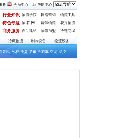
服务
会员中心
帮助中心
行业知识
物流学院
网络营销
物流工具
特色专题
物 联 网
能源物流
花卉物流
商务服务
自助建站
物流加盟
冷链商城
品
冷藏物流
制冷设备
物流设备
..
藏
制冷
冰柜
托盘
叉车
冷藏车
空调
温控