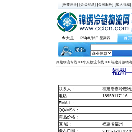
[
] [
] [
] [
]
免费注册
会员登录
会员服务
加入收藏
今天是：
126年8月6日 星期四
首 页
>>
>>
冷藏物流专线
华东物流专线
福建冷藏物
福州
联系人：
福建浩嘉冷链物
电话：
18959117116
EMAIL：
QQ/MSN：
商品价格：
区 域：
福建省福州
发布日期：
2013-7-10 9:48