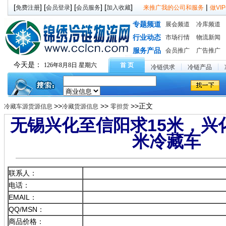
[
] [
] [
] [
]
|
免费注册
会员登录
会员服务
加入收藏
来推广我的公司和服务
做V
专题频道
展会频道
冷库频道
行业动态
市场行情
物流新闻
服务产品
会员推广
广告推广
今天是：
126年8月8日 星期六
首 页
冷链供求
冷链产品
>>
>>
>>正文
冷藏车源货源信息
冷藏货源信息
零担货
无锡兴化至信阳求15米，兴
米冷藏车
联系人：
电话：
EMAIL：
QQ/MSN：
商品价格：