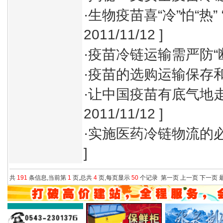
·
生物疫苗喜“冷”怕“热”
2011/11/12 ]
·
疫苗冷链运输需严防“
·
疫苗的选购运输保存
·
让中国疫苗有底气地
2011/11/12 ]
·
实施医药冷链物流的
]
共
191
条信息,当前第
1
页,总共
4
页,每页显示
50
个记录
第一页
上一页
下一页