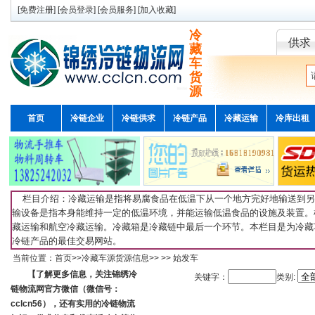
[
免费注册
] [
会员登录
] [
会员服务
] [
加入收藏
]
冷
供求
藏
车
货
源
首页
冷链企业
冷链供求
冷链产品
冷藏运输
冷库出租
栏目介绍：冷藏运输是指将易腐食品在低温下从一个地方完好地输送到另
输设备是指本身能维持一定的低温环境，并能运输低温食品的设施及装置。
藏运输和航空冷藏运输。冷藏箱是冷藏链中最后一个环节。本栏目是为冷藏
冷链产品的最佳交易网站。
当前位置：
首页
>>
冷藏车源货源信息
>>
>>
始发车
【了解更多信息，关注锦绣冷
关键字：
类别:
链物流网官方微信（微信号：
cclcn56），还有实用的冷链物流