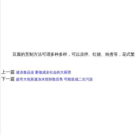
豆腐的烹制方法可谓多种多样，可以凉拌、红烧、炖煮等，花式繁
上一篇
速冻食品业 要做成全社会的大厨房
下一篇
超市大包装速冻水饺拆散后售 可能造成二次污染