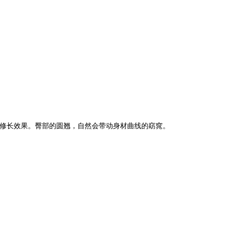
修长效果。臀部的圆翘，自然会带动身材曲线的窈窕。