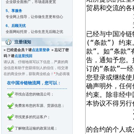
企业获全面推广，市场道路更宽
5、享服务
专业网上指导，让你做生意更有信心
6、后顾无忧
全面网站托管，让你生意无后顾之忧
注册须知
» 已经是会员？请
点这里登录
» 忘记了密
码？请
点这里找回
请认真、仔细地填写以下信息，严肃的商
业信息有助于您获得别人的信任，结交潜
在的商业伙伴，获取商业机会！
*
为必填项
在中国冷链物流网，您可以：
寻找合适您的物流公司；
免费发布您的车源、货源信息；
寻找更多的托运客户；
了解物流运输的政策法规；