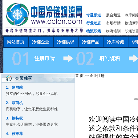
专题频道
展会频道
冷库频
行业动态
市场行情
物流新
物流职场
物流培训
职场资
网站首页
冷链企业
冷链供求
冷链产品
冷库冷藏
求
首 页
>>
企业注册
会员独享
1、建网站
独立的企业网站，尽显企业风彩
2、取商机
商机独享，让您不想做生意都难
3、抢特权
生意机会无限增，业务渠道更宽
4、获推荐