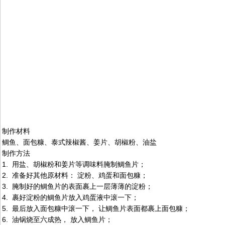
制作材料
鲷鱼、面包糠、泰式辣椒酱、姜片、胡椒粉、油盐
制作方法
1. 用盐、胡椒粉和姜片等调味料腌制鲷鱼片；
2. 准备好其他原材料： 淀粉、鸡蛋和面包糠；
3. 腌制好的鲷鱼片的表面裹上一层薄薄的淀粉；
4. 裹好淀粉的鲷鱼片放入鸡蛋液中滚一下；
5. 最后放入面包糠中滚一下， 让鲷鱼片表面都裹上面包糠；
6. 油锅烧至六成热， 放入鲷鱼片；