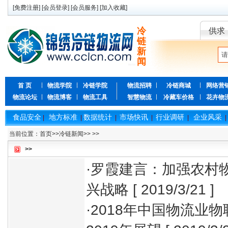
[
免费注册
] [
会员登录
] [
会员服务
] [
加入收藏
]
冷
供求
链
新
闻
首 页
物流学院
冷链学院
物流招聘
冷链商城
网络营
物流论坛
物流博客
物流工具
智慧物流
冷藏车价格
花卉物
食品安全
地方标准
数据统计
市场快讯
行业调研
企业风采
|
|
|
|
|
|
当前位置：
首页
>>
冷链新闻
>>
>>
>>
·
罗霞建言：加强农村物
兴战略
[ 2019/3/21 ]
·
2018年中国物流业