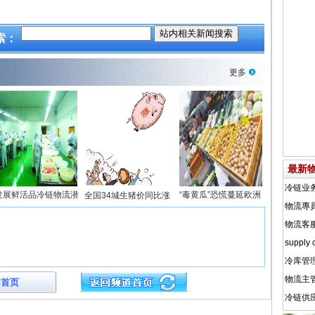
索：
更多
最新
发展鲜活品冷链物流潜
“毒黄瓜”恐慌蔓延欧洲
全国34城生猪价同比涨
网首页