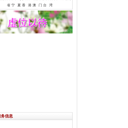
省
宁 夏
香 港
澳 门
台 湾
服务信息