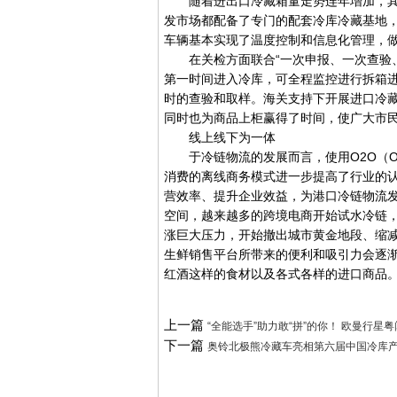
随着进出口冷藏箱量走势连年增加，其
发市场都配备了专门的配套冷库冷藏基地
车辆基本实现了温度控制和信息化管理，
在关检方面联合“一次申报、一次查验、
第一时间进入冷库，可全程监控进行拆箱
时的查验和取样。海关支持下开展进口冷
同时也为商品上柜赢得了时间，使广大市
线上线下为一体
于冷链物流的发展而言，使用O2O（Onlin
消费的离线商务模式进一步提高了行业的
营效率、提升企业效益，为港口冷链物流
空间，越来越多的跨境电商开始试水冷链
涨巨大压力，开始撤出城市黄金地段、缩
生鲜销售平台所带来的便利和吸引力会逐
红酒这样的食材以及各式各样的进口商品
上一篇
“全能选手”助力敢“拼”的你！ 欧曼行星
下一篇
奥铃北极熊冷藏车亮相第六届中国冷库