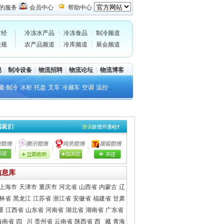
的服务
会员中心
帮助中心
财经
冷冻水产品
冷冻食品
制冷频道
法规
农产品频道
冷库频道
展会频道
易
制冷设备
物流招聘
物流论坛
物流博客
..
藏
制冷
冰柜
托盘
叉车
冷藏车
空调
温控
信息库
上海市
天津市
重庆市
河北省
山西省
内蒙古
辽
林省
黑龙江
江苏省
浙江省
安徽省
福建省
甘肃
疆
江西省
山东省
河南省
湖北省
湖南省
广东省
海南省
四 川
贵州省
云南省
陕西省
西 藏
青海