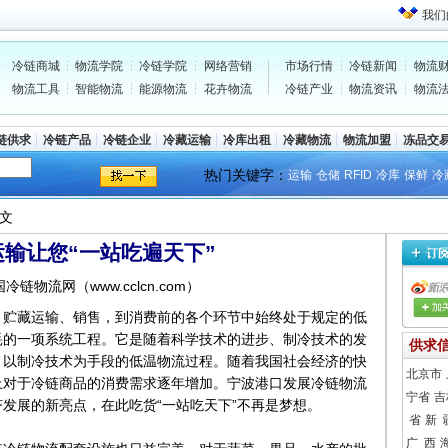
我们
冷链商城
物流学院
冷链学院
网络营销
市场行情
冷链新闻
物流
物流工具
智能物流
能源物流
花卉物流
冷链产业
物流资讯
物流
链供求
冷链产品
冷链企业
冷藏运输
冷库出租
冷藏物流
物流加盟
冻品交
热门关键字：
运输
仓储
RFID
冷库
保鲜
冷
正文
输让您“一站吃遍天下”
中国冷链物流网（www.cclcn.com）
、贮藏运输、销售，到消费前的各个环节中始终处于规定的低
耗的一项系统工程。它是随着科学技术的进步、制冷技术的发
供求
、以制冷技术为手段的低温物流过程。随着我国社会经济的快
北京市
上对于冷链商品的消费需求逐年增加。宁波港口发展冷链物流
宁省
吉
发展的新亮点，在此吃货“一站吃天下”不再是梦想。
省
新 
广 西