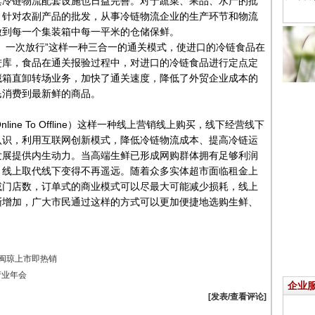
冷链物流配套设施也日益完善。对于蔬菜、果品、水产的批
，针对农副产品的批发，从事冷链物流企业的生产环节和物流
做到每一个集装箱中每一平米的仓储保鲜。
一次放行”这样一种三合一的通关模式，使进口的冷链食品在
进库，食品在通关报验过程中，对进口的冷链食品进行定点定
藏箱直卸转场业务，加快了通关速度，降低了外贸企业成本的
民消费到最新鲜的商品。
e To Offline）这样一种线上营销线上购买，线下经营线下
认识，利用互联网创新模式，降低冷链物流成本、提高冷链运
发展提供内生动力。当高端生鲜已形成网购群体拥有足够利润
，线上取代线下变得不再遥远。随着众多实体超市面临租金上
减门店数，订单式的商业模式可以尽最大可能减少损耗，线上
渐增加，广大市民通过这样的方式可以更加便捷地选购生鲜、
。
粤闽琼上市即热销
产业年会
企业
[发表/查看评论]