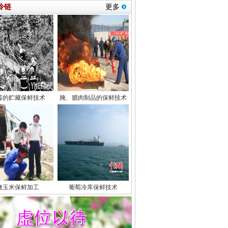
冷链
更多
莓的贮藏保鲜技术
腌、腊肉制品的保鲜技术
嫩玉米保鲜加工
葡萄冷库保鲜技术