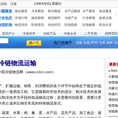
126年8月9日 星期日
员登陆
注册
专题频道
展会频道
冷库频道
制冷频道
农产品频道
水产频道
食品频道
行业动态
市场行情
物流新闻
物流财经
冷链产业
行业新闻
政策法规
物流职场
物流培训
职场资讯
创业经历
职场指南
职场健康
职业生涯
资讯中心
冷链供求
冷链产品
冷链企业
二手市场
招聘求职
热门关键字：
运输
仓储
RFID
冷库
保鲜
冷
冷链物流运输
最新
4 中国冷链物流网（www.cclcn.com）
、贮藏运输、销售，到消费前的各个环节中始终处于规定的低
耗的一项系统工程。它是随着科学技术的进步、制冷技术的发展
以制冷技术为手段的低温物流过程；是需要特别装置，需要注意
本所占成本比例非常高的特殊物流形式。
蔬菜、水果；肉、禽、蛋；水产品、花卉产品。加工食品：速