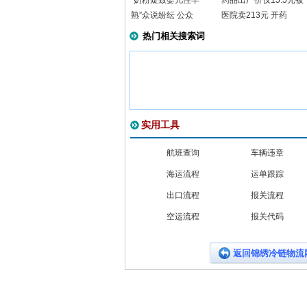
“奶粉疑致婴儿性早
药品出厂价仅15.5元被
熟”众说纷纭 公众
医院卖213元 开药
热门相关搜索词
实用工具
航班查询
车辆违章
海运流程
运单跟踪
出口流程
报关流程
空运流程
报关代码
返回锦绣冷链物流