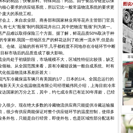
淋和奶制品；快餐原料。特殊商品：药品。由于食品冷链是以保
图说
为核心要求的供应链系统，所以它比一般常温物流系统的要求更
个庞大的系统工程。
会上，来自农业部、商务部和国家林业局等花卉主管部门官员
有七大“瓶颈”制约我国花卉出口,其中把物流“瓶颈”列为第一。
活产品难以取得保险三个方面。据了解，鲜花品质50%取决于种
会的专家称,我国一些地区生产的鲜花达到了欧洲一流水平,但是由
装、仓储、运输的所有环节,几乎都程度不同地存在冷链环节中断
达目标市场后的品质造成了极大影响。
草
业尚处于初级阶段，市场规模不大，区域性特征比较强，缺乏
业领袖。从全国范围来看，原有冷藏链设施一般自成系统、时有
代化低温物流体系差距甚大：
车冷藏保温车辆只有美国的1/7，日本的1/4。全国总运行的
。据上海新天天大众低温物流有限公司经理戴伟民介绍，上海目前冷库
为发达国家的万分之五，其中，约七成冷库已有近30年库龄，已经
入很少。现在绝大多数的冷藏物流供应商只能提供冷藏运输服
前，很少有供应商能保证对整个供应链环节的温度控制，使得多
业务外包，只能是自行经营，即使外包，也是区域性部分配送和