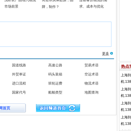
浅析农产品现代物流
简述冰淇淋起源，品
连锁餐饮物流的需
市场前景
求、成本与优化
牌，制作？
更多
国道线路
高速公路
贸易术语
热点
外贸单证
码头装箱
空运术语
进口流程
班轮运费
物流术语
国家代号
船舶类型
地图查询
网首页