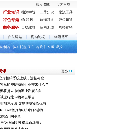
加入收藏
设为首页
行业知识
物流学院
二手知识
物流工具
特色专题
物 联 网
能源频道
环保频道
商务服务
自助建站
招商加盟
网络营销
自助建站
海纳论坛
物流博客
..
藏
制冷
冰柜
托盘
叉车
冷藏车
空调
温控
资讯
更多