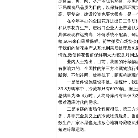
冻食品、禽、肉、水产等包装熟食、冰淇
证易腐食品品质为目的，以保持低温环境
高、更复杂，建设投资也要大很多，是一
在今年举办的全国花卉进出口工作研讨
和从事花卉生产、进出口企业人士普遍认为,
具体表现在运费高、冷链系统不配套、鲜
植,50%来自采后保鲜。荷兰拍卖市场协
于我们的鲜花生产从基地到采后处理及包
情况,致使鲜花售前保鲜期大大缩短,对到
业内人士指出，目前，我国的冷藏物流
有影响力的、全国性的第三方冷藏物流行
断裂、不能连网、效率低下，距离构建现
一是硬件设施建设不足。据统计，我国汽
33.8万辆车中，冷藏车只有6970辆
总储量为35.4万吨，人均冷库占有量仅
很难适应时代的需求。
二是冷链的市场化程度很低，第三方介
务，并非完全意义上的冷藏物流服务。当
数生产厂家不愿也无法放心地将冷藏物流
短途冷藏运送。