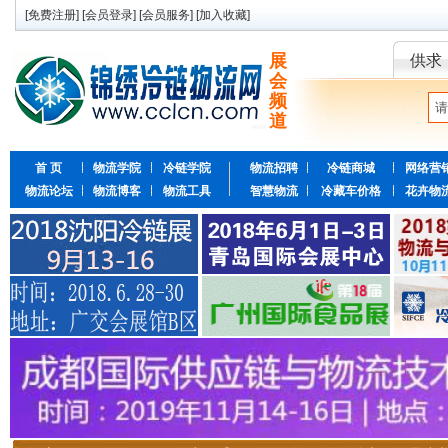
[
免费注册
] [
会员登录
] [
会员服务
] [
加入收藏
]
展
供求
会
频
道
首 页
物流学院
冷链学院
物流招聘
冷链商城
网络营
物流论坛
物流博客
物流工具
智慧物流
冷藏车价格
花卉物