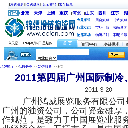
[
免费注册
] [
会员登录
] [
忘记密码
] [
发布信息
]
分站
北京
天津
上海
重庆
河北
山东
四川
江苏
湖
|
|
|
|
|
|
|
|
专题频道
展会频道
冷库频道
行业动态
市场行情
物流新闻
物流职场
物流培训
职场资讯
首 页
今天是：
126年8月6日 星期四
资讯中心
冷链供求
品牌展厅
>>
品牌分类
>>
冷链服务
>>正文
2011第四届广州国际制
2011-3-20
广州鸿威展览服务有限公司是
广州的独资公司，公司资金雄厚
作规范，是致力于中国展览业服