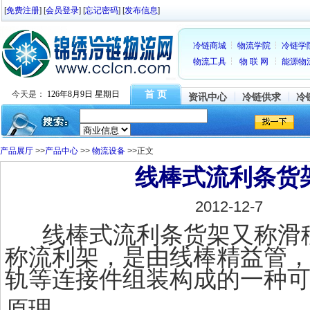
[
免费注册
] [
会员登录
] [
忘记密码
] [
发布信息
]
冷链商城
物流学院
冷链学
物流工具
物 联 网
能源物
首 页
今天是：
126年8月9日 星期日
资讯中心
冷链供求
冷
产品展厅
>>
产品中心
>>
物流设备
>>正文
线棒式流利条货
2012-12-7
线棒式流利条货架又称滑
称流利架，是由线棒精益管
轨等连接件组装构成的一种
原理