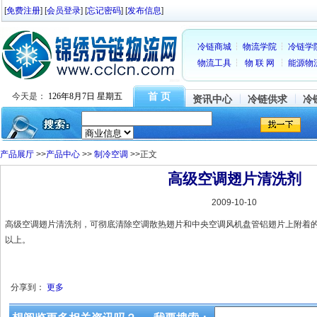
[
免费注册
] [
会员登录
] [
忘记密码
] [
发布信息
]
冷链商城
物流学院
冷链学
物流工具
物 联 网
能源物
首 页
今天是：
126年8月7日 星期五
资讯中心
冷链供求
冷
产品展厅
>>
产品中心
>>
制冷空调
>>正文
高级空调翅片清洗剂
2009-10-10
高级空调翅片清洗剂，可彻底清除空调散热翅片和中央空调风机盘管铝翅片上附着的
以上。
分享到：
更多