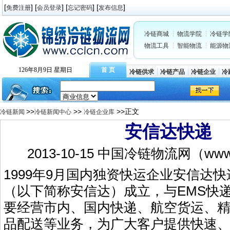
[
] [
] [
] [
]
免费注册
会员登录
忘记密码
发布信息
冷链商城
物流学院
冷链学
物流工具
智能物流
能源物
126年8月9日 星期日
首 页
冷链供求
冷链产品
冷链企业
冷
>>
>>
>>正文
冷链新闻
冷链新闻中心
冷链企业库
安信达快递
2013-10-15 中国冷链物流网（www.
1999年9月国内独资快运企业安信达
（以下简称安信达）成立，与EMS快
要经营市内、国内快递、航空货运、
品配送等业务，为广大客户提供快速