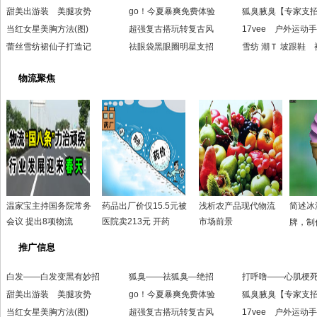
甜美出游装 美腿攻势
go！今夏暴爽免费体验
狐臭腋臭【专家支
当红女星美胸方法(图)
超强复古搭玩转复古风
17vee 户外运动
蕾丝雪纺裙仙子打造记
祛眼袋黑眼圈明星支招
雪纺 潮Ｔ 坡跟鞋 
物流聚焦
温家宝主持国务院常务
药品出厂价仅15.5元被
浅析农产品现代物流
简述冰
会议 提出8项物流
医院卖213元 开药
市场前景
牌，制
推广信息
白发——白发变黑有妙招
狐臭——祛狐臭—绝招
打呼噜——心肌梗
甜美出游装 美腿攻势
go！今夏暴爽免费体验
狐臭腋臭【专家支
当红女星美胸方法(图)
超强复古搭玩转复古风
17vee 户外运动