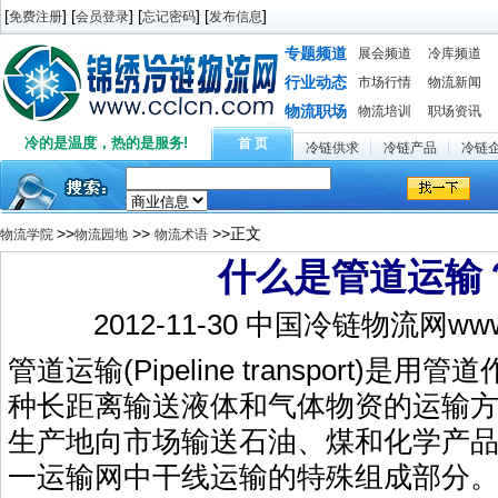
[
] [
] [
] [
]
免费注册
会员登录
忘记密码
发布信息
专题频道
展会频道
冷库频道
行业动态
市场行情
物流新闻
物流职场
物流培训
职场资讯
冷的是温度，热的是服务!
首 页
冷链供求
冷链产品
冷链
>>
>>
>>正文
物流学院
物流园地
物流术语
什么是管道运输
2012-11-30 中国冷链物流网www.
管道运输(Pipeline transport)是
种长距离输送液体和气体物资的运输
生产地向市场输送石油、煤和化学产
一运输网中干线运输的特殊组成部分