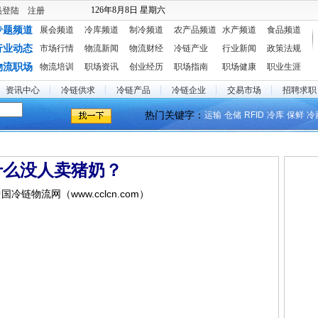
126年8月8日 星期六
员登陆
注册
专题频道
展会频道
冷库频道
制冷频道
农产品频道
水产频道
食品频道
行业动态
市场行情
物流新闻
物流财经
冷链产业
行业新闻
政策法规
物流职场
物流培训
职场资讯
创业经历
职场指南
职场健康
职业生涯
资讯中心
冷链供求
冷链产品
冷链企业
交易市场
招聘求职
热门关键字：
运输
仓储
RFID
冷库
保鲜
冷
什么没人卖猪奶？
 中国冷链物流网（www.cclcn.com）