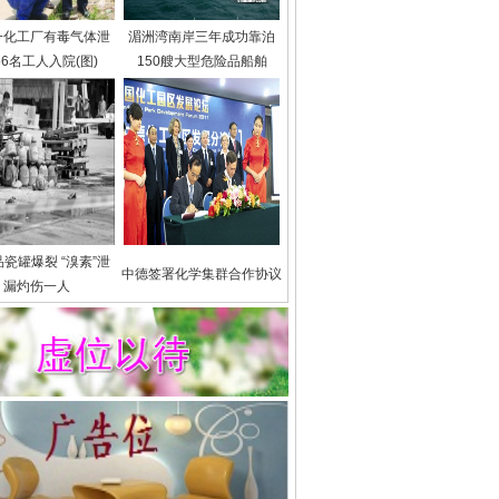
一化工厂有毒气体泄
湄洲湾南岸三年成功靠泊
56名工人入院(图)
150艘大型危险品船舶
瓷罐爆裂 “溴素”泄
中德签署化学集群合作协议
漏灼伤一人