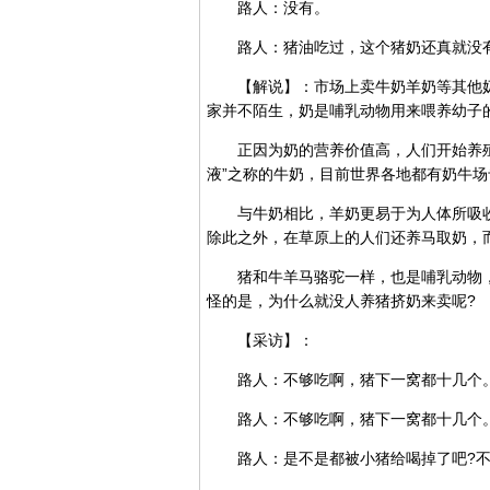
路人：没有。
路人：猪油吃过，这个猪奶还真就没
【解说】：市场上卖牛奶羊奶等其他奶
家并不陌生，奶是哺乳动物用来喂养幼子
正因为奶的营养价值高，人们开始养殖
液”之称的牛奶，目前世界各地都有奶牛
与牛奶相比，羊奶更易于为人体所吸收
除此之外，在草原上的人们还养马取奶，
猪和牛羊马骆驼一样，也是哺乳动物，
怪的是，为什么就没人养猪挤奶来卖呢?
【采访】：
路人：不够吃啊，猪下一窝都十几个
路人：不够吃啊，猪下一窝都十几个。
路人：是不是都被小猪给喝掉了吧?不