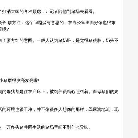
打消大家的各种顾虑，让记者随他到猪场去看看。
长 廖方红：这个问题蛮有意思的，在办公室里面好像也很难
看呢?
了廖方红的意图。一般人认为猪奶脏，是觉得猪很脏，奶头不
猪磨得发亮发亮啦!
的母猪都是住在产床上，被饲养员精心照料着。而母猪们的奶
。
的环境也很干净，并不像很多人想像的那样，粪尿满地流，现
一万多头猪共同生活的猪场里闻不到什么异味。