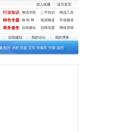
加入收藏
设为首页
行业知识
物流学院
二手知识
物流工具
特色专题
物 联 网
能源频道
环保频道
商务服务
自助建站
招商加盟
网络营销
自助建站
我的论坛
我的博客
..
藏
制冷
冰柜
托盘
叉车
冷藏车
空调
温控