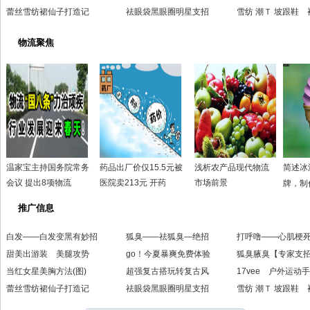
蕾丝雪纺裙仙子打造记
祛眼袋黑眼圈明星支招
雪纺 潮Ｔ 坡跟鞋 
物流聚焦
温家宝主持国务院常务
药品出厂价仅15.5元被
浅析农产品现代物流
简述冰
会议 提出8项物流
医院卖213元 开药
市场前景
牌，制
推广信息
白发——白发变黑有妙招
狐臭——祛狐臭—绝招
打呼噜——心肌梗
甜美出游装 美腿攻势
go！今夏暴爽免费体验
狐臭腋臭【专家支
当红女星美胸方法(图)
超强复古搭玩转复古风
17vee 户外运动
蕾丝雪纺裙仙子打造记
祛眼袋黑眼圈明星支招
雪纺 潮Ｔ 坡跟鞋 