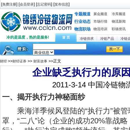
[
] [
] [
] [
]
免费注册
会员登录
忘记密码
发布信息
专题频道
展会频道
冷库频道
行业动态
市场行情
物流新闻
物流职场
物流培训
职场资讯
冷的是温度，热的是服务!
首 页
冷链供求
冷链产品
冷链
>>
>>
>>正文
财经
财经证券
财富故事
企业缺乏执行力的原
2011-3-14 中国冷链
一、揭开执行力神秘面纱
乘海洋季候风登陆的“执行力”被管
罩，“二八”论（企业的成功20%靠战略