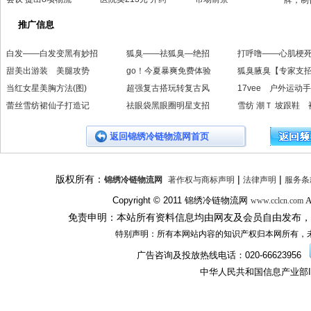
牌，制
推广信息
白发——白发变黑有妙招
狐臭——祛狐臭—绝招
打呼噜——心肌梗
甜美出游装 美腿攻势
go！今夏暴爽免费体验
狐臭腋臭【专家支
当红女星美胸方法(图)
超强复古搭玩转复古风
17vee 户外运动
蕾丝雪纺裙仙子打造记
祛眼袋黑眼圈明星支招
雪纺 潮Ｔ 坡跟鞋 
返回锦绣冷链物流网首页
版权所有：
|
|
锦绣冷链物流网
著作权与商标声明
法律声明
服务条
Copyright © 2011
锦绣冷链物流网
A
www.cclcn.com
免责申明：本站所有资料信息均由网友及会员自由发布，
特别声明：所有本网站内容的知识产权归本网所有，
广告咨询及投放热线电话：
020-66623956
中华人民共和国信息产业部I