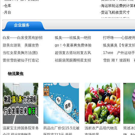
企业服务
白发——白发变黑有妙招
狐臭——祛狐臭—绝招
打呼噜——心肌梗
甜美出游装 美腿攻势
go！今夏暴爽免费体验
狐臭腋臭【专家支
当红女星美胸方法(图)
超强复古搭玩转复古风
17vee 户外运动
蕾丝雪纺裙仙子打造记
祛眼袋黑眼圈明星支招
雪纺 潮Ｔ 坡跟鞋 
物流聚焦
温家宝主持国务院常务
药品出厂价仅15.5元被
浅析农产品现代物流
简述冰
会议 提出8项物流
医院卖213元 开药
市场前景