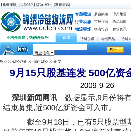
[
] [
] [
] [
]
免费注册
会员登录
忘记密码
发布信息
专题频道
展会频道
冷库频道
行业动态
市场行情
物流新闻
物流职场
物流培训
职场资讯
冷的是温度，热的是服务!
首 页
冷链供求
冷链产品
冷链
>>
>>
>>正文
财经
财经证券
国内财经
9月15只股基连发 500亿
2009-9-26
深圳新闻网
讯 数据显示,9月份将
结束募集,近500亿新资金可入市。
截至9月18日，已有5只股票型