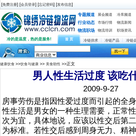
[
] [
] [
] [
]
免费注册
会员登录
忘记密码
发布信息
专题频道
展会频道
冷库频道
行业动态
市场行情
物流新闻
物流职场
物流培训
职场资讯
冷的是温度，热的是服务!
首 页
冷链供求
冷链产品
冷链
>>
>>
>>正文
健康饮食
饮食与健康
美食助性
男人性生活过度 该吃
2009-9-27
房事劳伤是指因性爱过度而引起的全
性生活是男女的一种生理需要，正常性生
次为宜，具体地说，应该以性交后第
为标准。若性交后感到周身无力、精