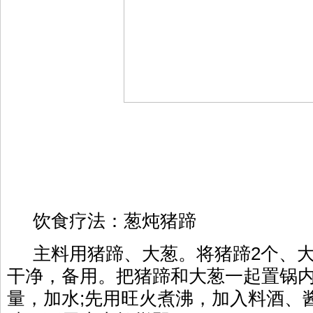
饮食疗法：葱炖猪蹄
主料用猪蹄、大葱。将猪蹄2个、大
干净，备用。把猪蹄和大葱一起置锅
量，加水;先用旺火煮沸，加入料酒、