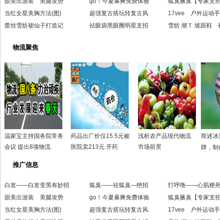
甜美出游装 美腿攻势
go！今夏暴爽免费体验
狐臭腋臭【专家支
当红女星美胸方法(图)
超强复古搭玩转复古风
17vee 户外运动
蕾丝雪纺裙仙子打造记
祛眼袋黑眼圈明星支招
雪纺 潮Ｔ 坡跟鞋 
物流聚焦
温家宝主持国务院常务
药品出厂价仅15.5元被
浅析农产品现代物流
简述冰
会议 提出8项物流
医院卖213元 开药
市场前景
牌，制
推广信息
白发——白发变黑有妙招
狐臭——祛狐臭—绝招
打呼噜——心肌梗
甜美出游装 美腿攻势
go！今夏暴爽免费体验
狐臭腋臭【专家支
当红女星美胸方法(图)
超强复古搭玩转复古风
17vee 户外运动