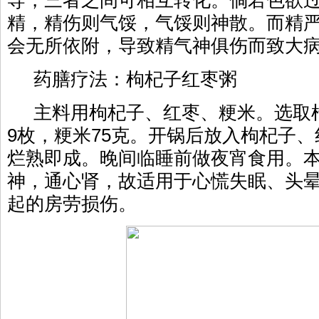
导，三者之间可相互转化。倘若色欲
精，精伤则气馁，气馁则神散。而精
会无所依附，导致精气神俱伤而致大
药膳疗法：枸杞子红枣粥
主料用枸杞子、红枣、粳米。选取枸
9枚，粳米75克。开锅后放入枸杞子
烂熟即成。晚间临睡前做夜宵食用。
神，通心肾，故适用于心慌失眠、头
起的房劳损伤。