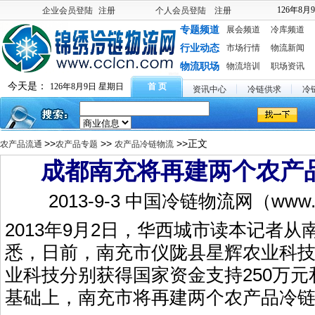
126年8月
企业会员登陆
注册
个人会员登陆
注册
专题频道
展会频道
冷库频道
行业动态
市场行情
物流新闻
物流职场
物流培训
职场资讯
今天是：
126年8月9日 星期日
首 页
资讯中心
冷链供求
冷
>>
>>
>>正文
农产品流通
农产品专题
农产品冷链物流
成都南充将再建两个农产
2013-9-3 中国冷链物流网（www.c
2013年9月2日，华西城市读本记者
悉，日前，南充市仪陇县星辉农业科
业科技分别获得国家资金支持250万元
基础上，南充市将再建两个农产品冷