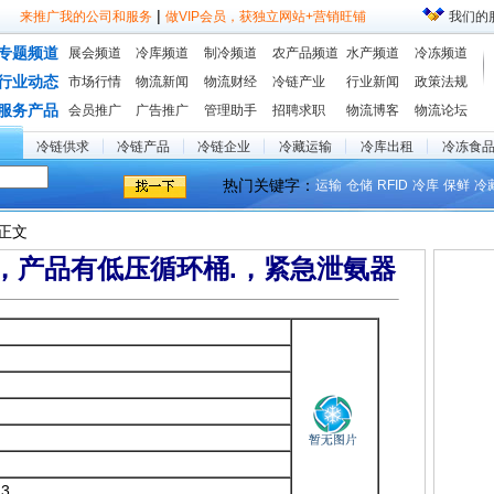
|
来推广我的公司和服务
做VIP会员，获独立网站+营销旺铺
我们的
专题频道
展会频道
冷库频道
制冷频道
农产品频道
水产频道
冷冻频道
行业动态
市场行情
物流新闻
物流财经
冷链产业
行业新闻
政策法规
服务产品
会员推广
广告推广
管理助手
招聘求职
物流博客
物流论坛
冷链供求
冷链产品
冷链企业
冷藏运输
冷库出租
冷冻食
热门关键字：
运输
仓储
RFID
冷库
保鲜
冷
>正文
，产品有低压循环桶.，紧急泄氨器
23