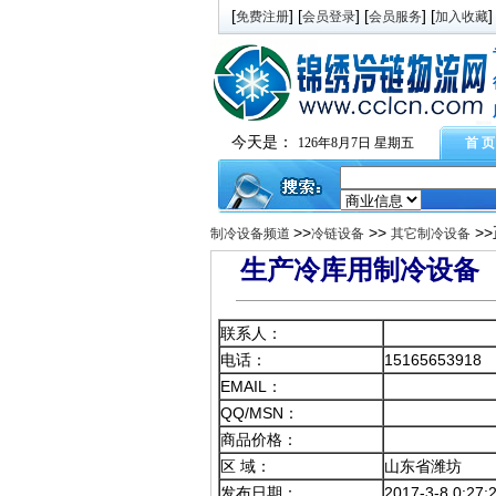
[
] [
] [
] [
]
免费注册
会员登录
会员服务
加入收藏
今天是：
126年8月7日 星期五
首 页
>>
>>
>
制冷设备频道
冷链设备
其它制冷设备
生产冷库用制冷设备 
联系人：
电话：
15165653918
EMAIL：
QQ/MSN：
商品价格：
区 域：
山东省潍坊
发布日期：
2017-3-8 0:27: