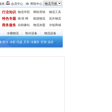
服务
会员中心
帮助中心
行业知识
物流学院
网络营销
物流工具
特色专题
物 联 网
能源物流
花卉物流
商务服务
自助建站
物流加盟
冷链商城
品
冷藏物流
制冷设备
物流设备
..
藏
制冷
冰柜
托盘
叉车
冷藏车
空调
温控