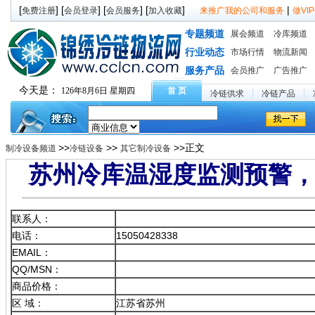
[
] [
] [
] [
]
|
免费注册
会员登录
会员服务
加入收藏
来推广我的公司和服务
做V
专题频道
展会频道
冷库频道
行业动态
市场行情
物流新闻
服务产品
会员推广
广告推广
今天是：
126年8月6日 星期四
首 页
冷链供求
冷链产品
>>
>>
>>正文
制冷设备频道
冷链设备
其它制冷设备
苏州冷库温湿度监测预警
联系人：
电话：
15050428338
EMAIL：
QQ/MSN：
商品价格：
区 域：
江苏省苏州