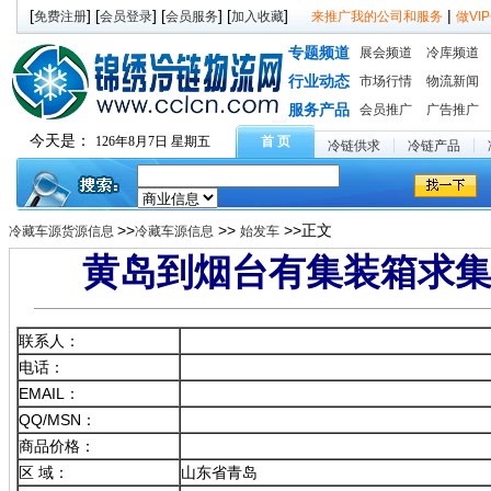
[
] [
] [
] [
]
|
免费注册
会员登录
会员服务
加入收藏
来推广我的公司和服务
做V
专题频道
展会频道
冷库频道
行业动态
市场行情
物流新闻
服务产品
会员推广
广告推广
今天是：
126年8月7日 星期五
首 页
冷链供求
冷链产品
>>
>>
>>正文
冷藏车源货源信息
冷藏车源信息
始发车
黄岛到烟台有集装箱求
联系人：
电话：
EMAIL：
QQ/MSN：
商品价格：
区 域：
山东省青岛