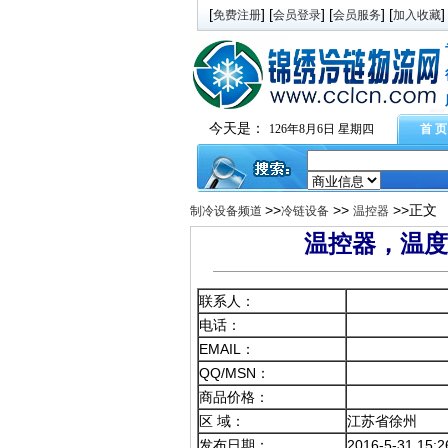
[
] [
] [
] [
]
免费注册
会员登录
会员服务
加入收藏
今天是：
126年8月6日 星期四
首 页
>>
>>
>>正文
制冷设备频道
冷链设备
温控器
温控器，温度
联系人：
电话：
EMAIL：
QQ/MSN：
商品价格：
区 域：
江苏省徐州
发布日期：
2016-5-31 15:2