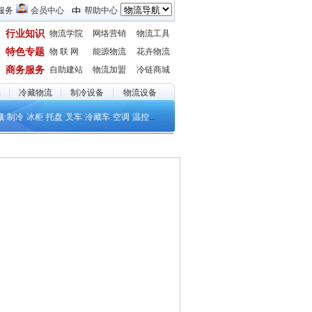
服务
会员中心
帮助中心
行业知识
物流学院
网络营销
物流工具
特色专题
物 联 网
能源物流
花卉物流
商务服务
自助建站
物流加盟
冷链商城
品
冷藏物流
制冷设备
物流设备
..
藏
制冷
冰柜
托盘
叉车
冷藏车
空调
温控