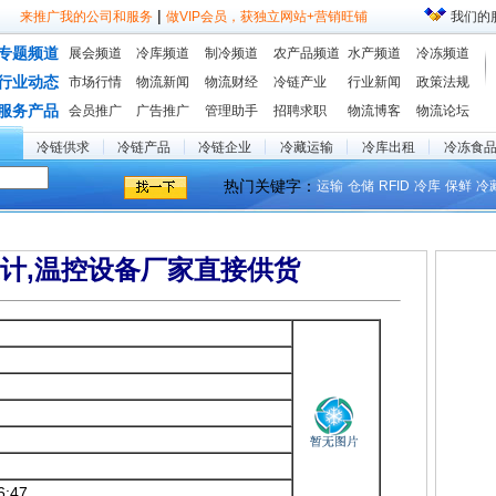
|
来推广我的公司和服务
做VIP会员，获独立网站+营销旺铺
我们的
专题频道
展会频道
冷库频道
制冷频道
农产品频道
水产频道
冷冻频道
行业动态
市场行情
物流新闻
物流财经
冷链产业
行业新闻
政策法规
服务产品
会员推广
广告推广
管理助手
招聘求职
物流博客
物流论坛
冷链供求
冷链产品
冷链企业
冷藏运输
冷库出租
冷冻食
热门关键字：
运输
仓储
RFID
冷库
保鲜
冷
计,温控设备厂家直接供货
6:47