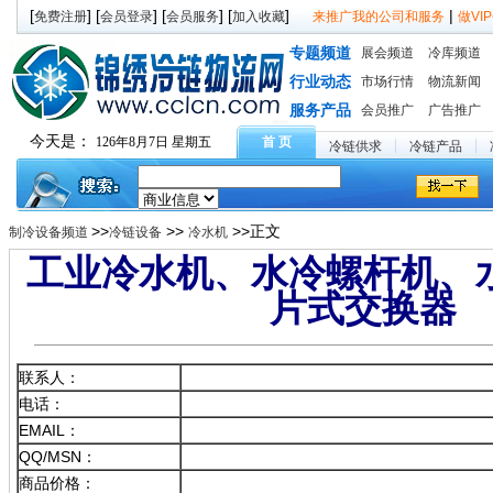
[
] [
] [
] [
]
|
免费注册
会员登录
会员服务
加入收藏
来推广我的公司和服务
做V
专题频道
展会频道
冷库频道
行业动态
市场行情
物流新闻
服务产品
会员推广
广告推广
今天是：
126年8月7日 星期五
首 页
冷链供求
冷链产品
>>
>>
>>正文
制冷设备频道
冷链设备
冷水机
工业冷水机、水冷螺杆机、
片式交换器
联系人：
电话：
EMAIL：
QQ/MSN：
商品价格：