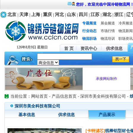
您好，欢迎光临中国冷链物流网
北京
天津
上海
重庆
河北
山东
四川
江苏
湖北
浙江
辽
|
|
|
|
|
|
|
|
|
|
专题频道
展会频道
冷库频道
行业动态
市场行情
物流新闻
物流职场
物流培训
职场资讯
126年8月9日 星期日
首 页
资讯中心
供求信息
承接网站制作
当前位置：
网站首页
-
产品信息首页
-
深圳市美全科技有限公司 -
深圳市美全科技有限公司
基本信息
供求信息
产品展示
[卡特滤芯]
线棒铝型材仓