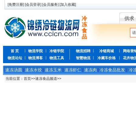
[
免费注册
] [
会员登录
] [
会员服务
] [
加入收藏
]
冷
供求
冻
食
品
首 页
物流学院
冷链学院
物流招聘
冷链商城
网络营
物流论坛
物流博客
物流工具
智慧物流
冷藏车价格
花卉物
速冻汤圆
速冻水饺
速冻玉米
速冻虾仁
速冻肉
冷冻食品批发
冷
|
|
|
|
|
|
当前位置：
首页
>>
速冻食品频道
>>