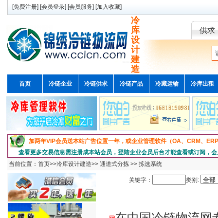
[
免费注册
] [
会员登录
] [
会员服务
] [
加入收藏
]
冷
库
供求
设
计
建
造
首页
冷链企业
冷链供求
冷链产品
冷藏运输
冷库出租
加两年VIP会员送本站广告位置一年，或企业管理软件（OA、CRM、E
查看更多交易信息需注册成本站会员，登陆企业会员后台才能查看或订阅，会
当前位置：
首页
>>
冷库设计建造
>>
通道式分拣
>>
拣选系统
关键字：
类别:
在中国冷链物流网