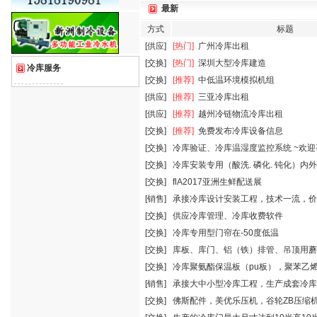
最新
方式
标题
[供应]
[热门]
广州冷库出租
[交换]
[热门]
深圳大型冷库建造
冷库服务
[交换]
[推荐]
中低温环境模拟机组
[供应]
[推荐]
三亚冷库出租
[供应]
[推荐]
越州冷链物流冷库出租
[交换]
[推荐]
免费发布冷库设备信息
[交换]
冷库验证、冷库温湿度监控系统 ~欢迎
[交换]
冷库安装专用（酸洗. 磷化. 钝化）内外
[交换]
flA2017亚洲生鲜配送展
[销售]
承接冷库设计安装工程，技术一流，价
[交换]
供应冷库管理、冷库收费软件
[交换]
冷库专用型门帘在-50度低温
[交换]
库板、库门、铝（铁）排管、吊顶用蘑
[交换]
冷库聚氨酯保温板（pu板），聚苯乙
[销售]
承接大中小型冷库工程，生产成套冷库
[交换]
佛斯配件，美优乐压机，谷轮ZB压缩