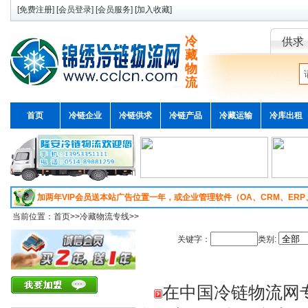
[
免费注册
] [
会员登录
] [
会员服务
] [
加入收藏
]
冷
供求
藏
物
流
首页
冷链企业
冷链供求
冷链产品
冷藏运输
冷库出租
加两年VIP会员送本站广告位置一年，或企业管理软件（OA、CRM、ER
当前位置：
首页
>>
冷藏物流专线
>>
关键字：
类别:
在中国冷链物流网