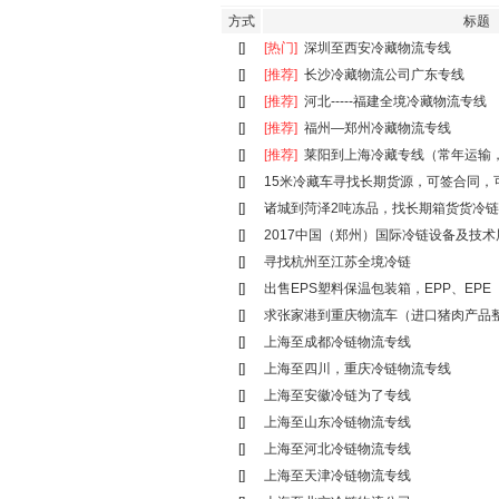
方式
标题
[]
[热门]
深圳至西安冷藏物流专线
[]
[推荐]
长沙冷藏物流公司广东专线
[]
[推荐]
河北-----福建全境冷藏物流专线
[]
[推荐]
福州—郑州冷藏物流专线
[]
[推荐]
莱阳到上海冷藏专线（常年运输
[]
15米冷藏车寻找长期货源，可签合同，
[]
诸城到菏泽2吨冻品，找长期箱货货冷
[]
2017中国（郑州）国际冷链设备及技术
[]
寻找杭州至江苏全境冷链
[]
出售EPS塑料保温包装箱，EPP、EPE
[]
求张家港到重庆物流车（进口猪肉产品
[]
上海至成都冷链物流专线
[]
上海至四川，重庆冷链物流专线
[]
上海至安徽冷链为了专线
[]
上海至山东冷链物流专线
[]
上海至河北冷链物流专线
[]
上海至天津冷链物流专线