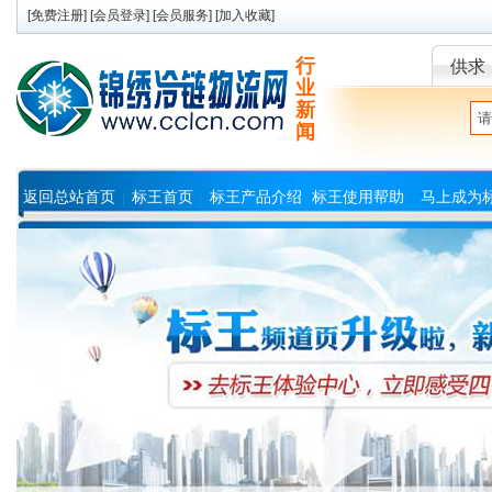
[
免费注册
] [
会员登录
] [
会员服务
] [
加入收藏
]
行
供求
业
新
闻
返回总站首页
标王首页
标王产品介绍
标王使用帮助
马上成为
|
|
|
|