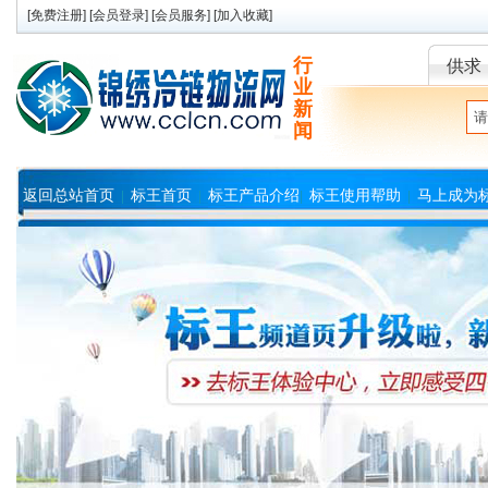
[
免费注册
] [
会员登录
] [
会员服务
] [
加入收藏
]
行
供求
业
新
闻
返回总站首页
标王首页
标王产品介绍
标王使用帮助
马上成为
|
|
|
|