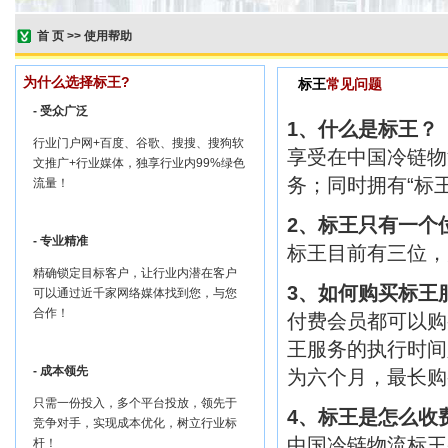
首 页
>>
使用帮助
为什么选择标王?
标王
常见问题
- 受众广泛
1、什么是标王？
行业门户网+百度、谷歌、搜搜、搜狗软
享受在中国冷链物
文推广+行业媒体，独享行业内99%绿色
务；同时拥有“标
流量！
2、标王只有一个
- 专业精准
标王目前有三位，
精确锁定目标客户，让行业内潜在客户
3、如何购买标王
可以通过近千家网络媒体找到您，与您
合作！
付费会员都可以购
王服务的执行时间
- 成本领先
为六个月，最长购
只需一份投入，多个平台投放，领先于
4、标王是怎么收
竞争对手，实现成本优化，树立行业标
中国冷链物流标王
杆！