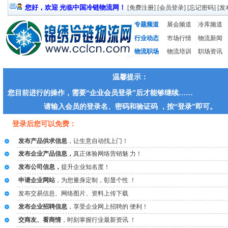
您好，欢迎 光临中国冷链物流网！
[
免费注册
] [
会员登录
] [
忘记密码
] [
发
专题频道
展会频道
冷库频道
行业动态
市场行情
物流新闻
物流职场
物流培训
职场资讯
温馨提示：
您目前进行的操作，需要“企业会员登录”后才能够继续……
请输入会员的登录名、密码和验证码 ，按“登录”即可。
登录后您可以免费：
发布产品供求信息
，让生意自动找上门！
发布企业产品信息，
真正体验网络营销魅 力！
发布公司信息，
提升企业知名度！
申请企业网站
，为您量身定制，彰显个性 ！
发布交易信息、网络图片、资料上传下载
发布企业招聘信息
，享受企业网上招聘的 便利！
交商友、看商情
，时刻掌握行业最新资讯 ！