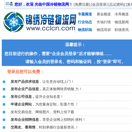
您好，欢迎 光临中国冷链物流网！
[
免费注册
] [
会员登录
] [
忘记密码
] [
发
专题频道
展会频道
冷库频道
行业动态
市场行情
物流新闻
物流职场
物流培训
职场资讯
温馨提示：
您目前进行的操作，需要“企业会员登录”后才能够继续……
请输入会员的登录名、密码和验证码 ，按“登录”即可。
登录后您可以免费：
发布产品供求信息
，让生意自动找上门！
发布企业产品信息，
真正体验网络营销魅 力！
发布公司信息，
提升企业知名度！
申请企业网站
，为您量身定制，彰显个性 ！
发布交易信息、网络图片、资料上传下载
发布企业招聘信息
，享受企业网上招聘的 便利！
交商友、看商情
，时刻掌握行业最新资讯 ！