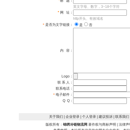
*
标 题：
英文字母、数字，3~18个字符
*
网 址：
http开头、有效域名
＊
是否为文字链接：
是
否
内 容：
Logo：
联 系 人：
联系电话：
＊
电子邮件：
Q Q：
关于我们
| 企业登录
| 个人登录
| 建议投诉
| 联系我们
版权所有：
锦绣冷链物流网
著作权与商标声明
|
法律声