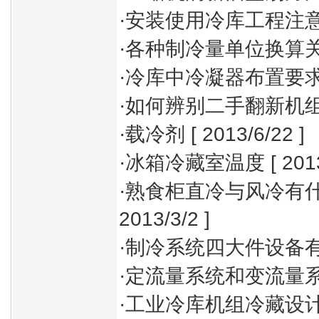
·
安装使用冷库工程注
·
各种制冷量单位换算
·
冷库中冷凝器布置要
·
如何辨别二手翻新机
·
载冷剂
[ 2013/6/22 ]
·
冰箱冷藏室温度
[ 201
·
熟食柜直冷与风冷有
2013/3/2 ]
·
制冷系统四大件设备
·
定流量系统和变流量
·
工业冷库机组冷藏设