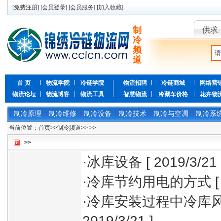
[
免费注册
] [
会员登录
] [
会员服务
] [
加入收藏
]
制
供求
冷
频
道
首 页
物流学院
冷链学院
物流招聘
冷链商城
网络营
物流论坛
物流博客
物流工具
智慧物流
冷藏车价格
花卉物
制冷原理
制冷维修
制冷设备
制冷技术
制冷与空凋
制冷系
|
|
|
|
|
当前位置：
首页
>>
制冷频道
>>
>>
>>
·
冰库设备
[ 2019/3/21 
·
冷库节约用电的方式
[
·
冷库安装过程中冷库
2019/3/21 ]