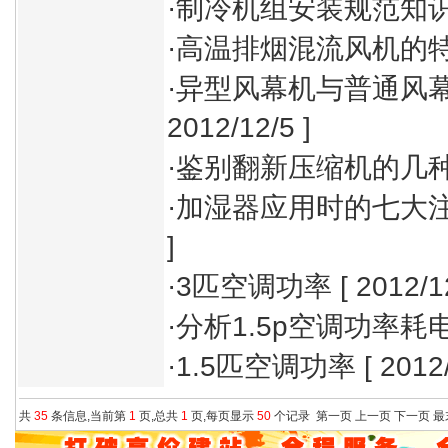
·
制冷机组安装规范知
·
高温排烟混流风机的
·
异型风幕机与普通风
2012/12/5 ]
·
鉴别翻新压缩机的几
·
加湿器应用时的七大
]
·
3匹空调功率
[ 2012/1
·
分析1.5p空调功率耗
·
1.5匹空调功率
[ 2012/
共
35
条信息,当前第
1
页,总共
1
页,每页显示
50
个记录
第一页
上一页
下一页
最