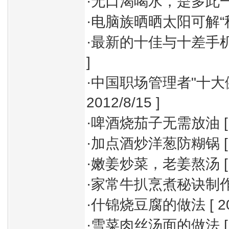
·
无口渴喝水，是多此
·
电脑族晒晒太阳可解“
·
最新的十佳与十差手
]
·
中国职场管理者"十大
2012/8/15 ]
·
啤酒烧茄子无需放油
[
·
加点酒炒洋葱防糊锅
[
·
嫩姜炒菜，老姜熬汤
[
·
家常牛扒烹煮秘诀制
·
什锦烧豆腐的做法
[ 2
·
雪菜肉丝汤面的做法
[