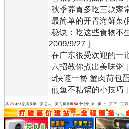
·
秋季养胃多吃三款家
·
最简单的开胃海鲜菜(
·
秘诀：吃这些食物不生
2009/9/27 ]
·
在广东很受欢迎的一
·
六招教你煮出美味粥
[
·
c快速一餐 蟹肉荷包
·
煎鱼不粘锅的小技巧
[
共
28
条信息,当前第
1
页,总共
1
页,每页显示
50
个记录
第一页
上一页
下一页
最