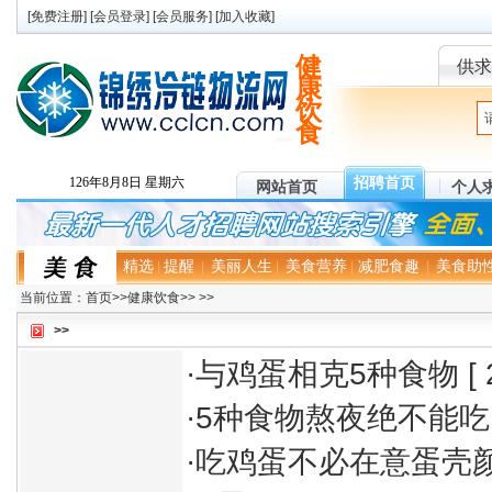
[
免费注册
] [
会员登录
] [
会员服务
] [
加入收藏
]
健
供求
康
饮
食
招聘首页
126年8月8日 星期六
网站首页
个人
精选
提醒
美丽人生
美食营养
减肥食趣
美食助
|
|
|
|
|
当前位置：
首页
>>
健康饮食
>>
>>
>>
·
与鸡蛋相克5种食物
[ 
·
5种食物熬夜绝不能吃
·
吃鸡蛋不必在意蛋壳颜