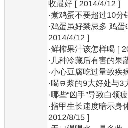
收最好
[ 2014/4/12 ]
·
煮鸡蛋不要超过10分
·
鸡蛋虽好禁忌多 鸡蛋
2014/4/12 ]
·
鲜榨果汁该怎样喝
[ 2
·
几种冷藏后有害的果
·
小心豆腐吃过量致疾
·
喝豆浆的9大好处与3
·
哪些“凶手”导致白领
·
指甲生长速度暗示身
2012/8/15 ]