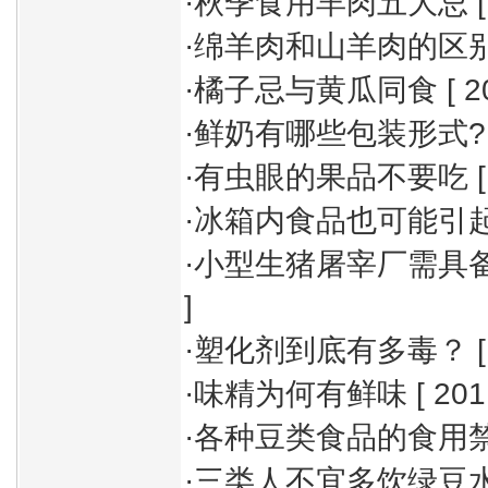
·
秋季食用羊肉五大忌
[
·
绵羊肉和山羊肉的区
·
橘子忌与黄瓜同食
[ 2
·
鲜奶有哪些包装形式?
·
有虫眼的果品不要吃
[
·
冰箱内食品也可能引
·
小型生猪屠宰厂需具
]
·
塑化剂到底有多毒？
[
·
味精为何有鲜味
[ 201
·
各种豆类食品的食用
·
三类人不宜多饮绿豆