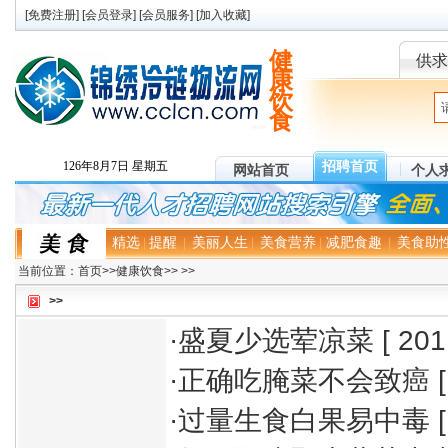
[
免费注册
] [
会员登录
] [
会员服务
] [
加入收藏
]
健
供求
康
饮
食
招聘首页
126年8月7日 星期五
网站首页
个人
精选
提醒
美丽人生
美食营养
减肥食趣
美食助
|
|
|
|
|
当前位置：
首页
>>
健康饮食
>>
>>
>>
·
盛夏少选荤凉菜
[ 201
·
正确吃腌菜不会致癌
[
·
过量生食白果易中毒
[