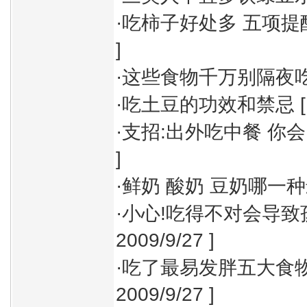
·
吃柿子好处多 五项提
]
·
这些食物千万别隔夜
·
吃土豆的功效和禁忌
[
·
支招:出外吃中餐 你会
]
·
鲜奶 酸奶 豆奶哪一种
·
小心!吃得不对会导致
2009/9/27 ]
·
吃了最易发胖五大食物
2009/9/27 ]