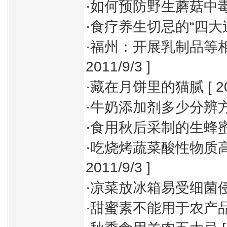
·
如何预防野生蘑菇中
·
食疗养生切忌的“四大
·
福州：开展乳制品等
2011/9/3 ]
·
藏在月饼里的猫腻
[ 2
·
牛奶添加剂多少分辨
·
食用秋后采制的生蜂
·
吃烧烤蔬菜酸性物质
2011/9/3 ]
·
凉菜放冰箱易受细菌
·
甜蜜素不能用于农产