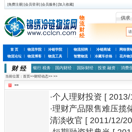
[
免费注册
] [
会员登录
] [
会员服务
] [
加入收藏
]
物
供求
流
财
经
首 页
物流学院
冷链学院
物流招聘
冷链商城
网络营
物流论坛
物流博客
物流工具
智慧物流
冷藏车价格
花卉物
银行.税务
国内财经
国际财经
投资.融资
消费
|
|
|
|
当前位置：
首页
>>
财经动态
>>
>>
>>
·
个人理财投资
[ 2013/1
·
理财产品限售难压揽储
清淡收官
[ 2011/12/20