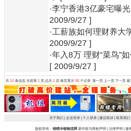
·
李宁香港3亿豪宅曝光
2009/9/27 ]
·
工薪族如何理财养大
2009/9/27 ]
·
年入8万 理财“菜鸟”
[ 2009/9/27 ]
共
12
条信息,当前第
1
页,总共
1
页,每页显示
50
个记录
第一页
上一页
下一页
最
关于我们
| 企业登录
| 个人登录
| 建议投诉
| 联系我们
版权所有：
锦绣冷链物流网
著作权与商标声明
|
法律声明
|
服