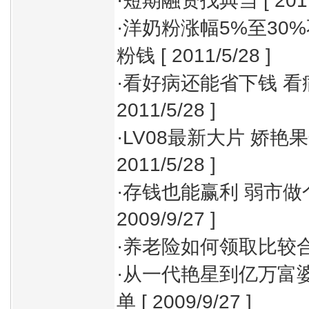
·
短期融资找典当
[ 201
·
洋奶粉涨幅5%至30
粉钱
[ 2011/5/28 ]
·
看好病还能省下钱 看
2011/5/28 ]
·
LV08最新大片 娇艳
2011/5/28 ]
·
存钱也能赢利 弱市做
2009/9/27 ]
·
养老险如何领取比较合
·
从一代艳星到亿万富婆
单
[ 2009/9/27 ]