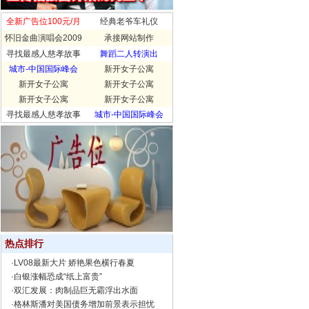
全新广告位100元/月
经典老爷车礼仪
怀旧金曲演唱会2009
承接网站制作
寻找最感人慈孝故事
舞蹈二人转演出
城市-中国国际峰会
新开女子公寓
新开女子公寓
新开女子公寓
新开女子公寓
新开女子公寓
寻找最感人慈孝故事
城市-中国国际峰会
热点排行
·
LV08最新大片 娇艳果色横行春夏
·
白银涨幅恐成“纸上富贵”
·
双汇发展：肉制品巨无霸浮出水面
·
格林斯潘对美国债务增加前景表示担忧