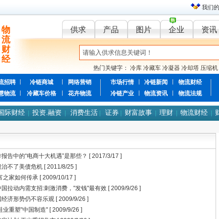
我们
物
供求
产品
图片
企业
资讯
流
财
经
热门关键字：
冷库
冷藏车
冷凝器
冷却塔
压缩机
流招聘
冷链商城
网络营销
市场行情
冷链新闻
物流财经
慧物流
冷藏车价格
花卉物流
冷链产业
物流资讯
物流法规
国际财经
投资.融资
消费生活
证券
财富故事
理财
物流财经
|
|
|
|
|
|
|
报告中的“电商十大机遇”是那些？
[ 2017/3/17 ]
根治不了美债危机
[ 2011/8/25 ]
富之家如何传承
[ 2009/10/17 ]
国拉动内需支招:刺激消费，"发钱"最有效
[ 2009/9/26 ]
国经济形势仍不容乐观
[ 2009/9/26 ]
鞋业重塑"中国制造"
[ 2009/9/26 ]