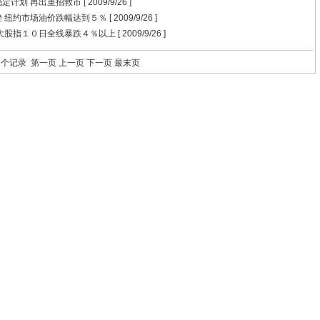
定计划 再出重招救市
[ 2009/9/26 ]
 纽约市场油价跌幅达到５％
[ 2009/9/26 ]
大股指１０日全线暴跌４％以上
[ 2009/9/26 ]
0
个记录
第一页
上一页
下一页
最末页