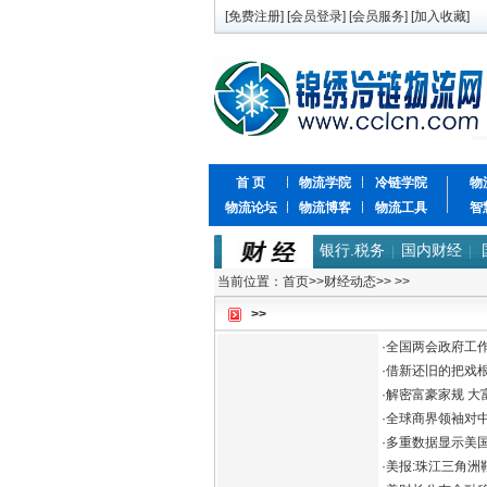
[
免费注册
] [
会员登录
] [
会员服务
] [
加入收藏
]
首 页
物流学院
冷链学院
物
物流论坛
物流博客
物流工具
智
银行.税务
国内财经
|
|
当前位置：
首页
>>
财经动态
>>
>>
>>
·
全国两会政府工作
·
借新还旧的把戏
·
解密富豪家规 大
·
全球商界领袖对中
·
多重数据显示美
·
美报:珠江三角洲