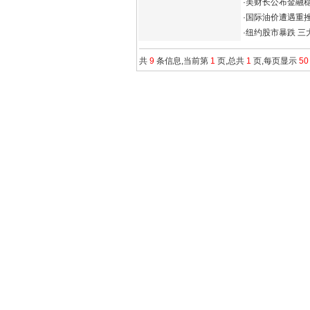
·
美财长公布金融稳
·
国际油价遭遇重挫
·
纽约股市暴跌 三
共
9
条信息,当前第
1
页,总共
1
页,每页显示
5