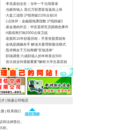
·
李兆基创业史：当年一千元闯香港
·
当腻有钱人 英亿万彩票富翁返岗上班
·
大盘三连阳 沪指突破2100点创16
·
1点快评：金融股拖累指数 沪指跌破2
·
基金酒肉外交：华安某研究员因桃色事件
·
A股或将打响2000点保卫战
·
老股民10年炒股历程：手里有股票就有
·
金钱是婚姻杀手 解读夫妻理财最佳模式
·
恳求网友千万别再晒“官场清单”
·
职场调查:六成职场人的年终奖在500
·
首次就业待遇最重要?解析大学生基层就
英才
| 快递公司电话
注册
|
联系我们
议和法律责任。
出处。