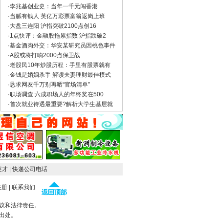
·
李兆基创业史：当年一千元闯香港
·
当腻有钱人 英亿万彩票富翁返岗上班
·
大盘三连阳 沪指突破2100点创16
·
1点快评：金融股拖累指数 沪指跌破2
·
基金酒肉外交：华安某研究员因桃色事件
·
A股或将打响2000点保卫战
·
老股民10年炒股历程：手里有股票就有
·
金钱是婚姻杀手 解读夫妻理财最佳模式
·
恳求网友千万别再晒“官场清单”
·
职场调查:六成职场人的年终奖在500
·
首次就业待遇最重要?解析大学生基层就
英才
| 快递公司电话
注册
|
联系我们
议和法律责任。
出处。