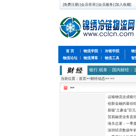
[
免费注册
] [
会员登录
] [
会员服务
] [
加入收藏
]
首 页
物流学院
冷链学院
物
物流论坛
物流博客
物流工具
智
银行.税务
国内财经
|
|
当前位置：
首页
>>
财经动态
>>
>>
>>
·
运输物流业成银
·
创新金融的最佳组
·
新版“土豪金”百
·
贸易融资业务直
·
海关总署：一季度进
·
深圳经济数据年