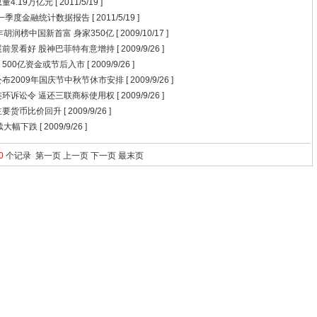
量4.19万亿元
[ 2011/5/19 ]
年一季度金融统计数据报告
[ 2011/5/19 ]
年胡润榜中国新首富 身家350亿
[ 2009/10/17 ]
前景看好 股神巴菲特有意增持
[ 2009/9/26 ]
 500亿资金或节后入市
[ 2009/9/26 ]
布2009年国庆节中秋节休市安排
[ 2009/9/26 ]
环诉讼令 逼还三联商标使用权
[ 2009/9/26 ]
主要货币比价回升
[ 2009/9/26 ]
续大幅下跌
[ 2009/9/26 ]
0
个记录
第一页
上一页
下一页
最末页