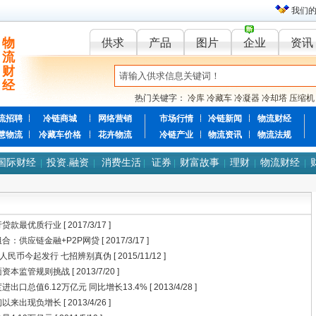
我们
物
供求
产品
图片
企业
资讯
流
财
经
热门关键字：
冷库
冷藏车
冷凝器
冷却塔
压缩机
流招聘
冷链商城
网络营销
市场行情
冷链新闻
物流财经
慧物流
冷藏车价格
花卉物流
冷链产业
物流资讯
物流法规
国际财经
投资.融资
消费生活
证券
财富故事
理财
物流财经
|
|
|
|
|
|
|
行贷款最优质行业
[ 2017/3/17 ]
合：供应链金融+P2P网贷
[ 2017/3/17 ]
元人民币今起发行 七招辨别真伪
[ 2015/11/12 ]
面资本监管规则挑战
[ 2013/7/20 ]
出口总值6.12万亿元 同比增长13.4%
[ 2013/4/28 ]
初以来出现负增长
[ 2013/4/26 ]