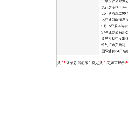
·
一季度社会融资总
·
央行发布2011
·
比亚迪总裁成09
·
比亚迪新能源发展
·
9月15只股基连发
·
沪深证券交易所公
·
黄光裕狱中发出连
·
纽约汇市美元对
·
国际油价24日继
共
15
条信息,当前第
1
页,总共
1
页,每页显示
5