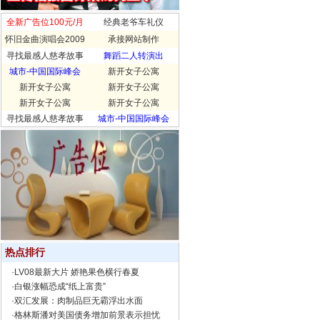
全新广告位100元/月
经典老爷车礼仪
怀旧金曲演唱会2009
承接网站制作
寻找最感人慈孝故事
舞蹈二人转演出
城市-中国国际峰会
新开女子公寓
新开女子公寓
新开女子公寓
新开女子公寓
新开女子公寓
寻找最感人慈孝故事
城市-中国国际峰会
热点排行
·
LV08最新大片 娇艳果色横行春夏
·
白银涨幅恐成“纸上富贵”
·
双汇发展：肉制品巨无霸浮出水面
·
格林斯潘对美国债务增加前景表示担忧