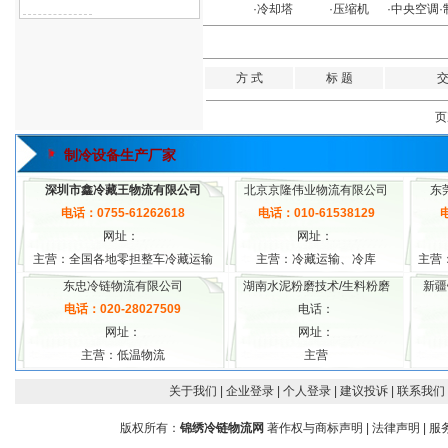
·
冷却塔
·
压缩机
·
中央空调
·
方 式
标 题
页
制冷设备生产厂家
深圳市鑫冷藏王物流有限公司
北京京隆伟业物流有限公司
东
电话：0755-61262618
电话：010-61538129
电
网址：
网址：
主营：全国各地零担整车冷藏运输
主营：冷藏运输、冷库
主营
东忠冷链物流有限公司
湖南水泥粉磨技术/生料粉磨
新疆
电话：020-28027509
电话：
网址：
网址：
主营：低温物流
主营
关于我们
| 企业登录
| 个人登录
| 建议投诉
| 联系我们
版权所有：
锦绣冷链物流网
著作权与商标声明
|
法律声明
|
服