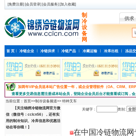
[
免费注册
] [
会员登录
] [
会员服务
] [
加入收藏
]
制
供求
冷
设
备
网
首 页
冷链企业
冷链供求
冷链产品
冷藏运输
冷库出租
冻品交
加两年VIP会员送本站广告位置一年，或企业管理软件（OA、CRM、E
查看更多交易信息需注册成本站会员，登陆企业会员后台才能查看或订阅，会
当前位置：
首页
>>
制冷设备频道
>>
特种叉车
【关注锦绣冷链物流网官方微
关键字：
类别:
信（微信号：cclcn56），还有实
用的制冷知识、冷库信息和优惠活
动在等你哦！】
在中国冷链物流网